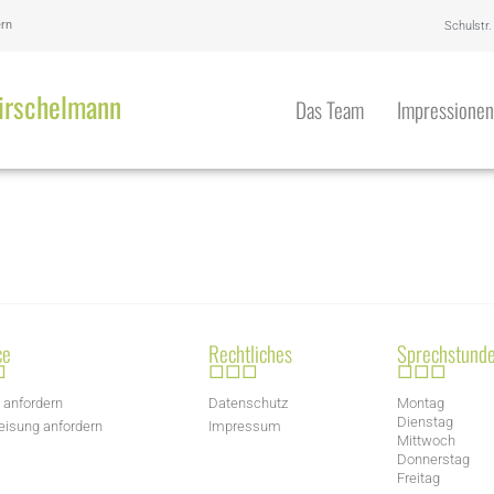
ern
Schulstr.
Hirschelmann
Das Team
Impressionen
ce
Rechtliches
Sprechstund
□
□□□
□□□
 anfordern
Datenschutz
Montag
Dienstag
isung anfordern
Impressum
Mittwoch
Donnerstag
Freitag